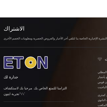
الاشتراك
ت
 المطلي
جدارة لك
 بأحجار
وان قوس
لباجيت
التزامنا للتمتع الخاص بك. مرحبا بك لاستكشاف
\"تجربة ايتون\"
 كمثرى
النانوي
المكعب