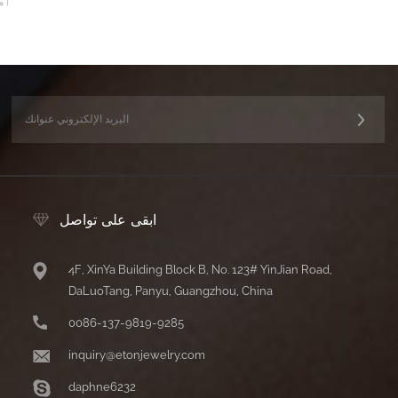
م
ابقى على تواصل
4F, XinYa Building Block B, No. 123# YinJian Road,
DaLuoTang, Panyu, Guangzhou, China
0086-137-9819-9285
inquiry@etonjewelry.com
daphne6232