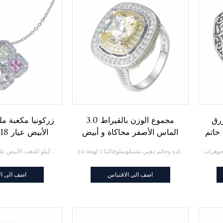
زرق
3.0 مجموع الوزن بالقيراط
زركونيا مكعبة مل
925 مزود خاتم
الماس الأصفر محاكاة و أبيض
ا
Cz خاتم ذهب 2 لهجة
قلادة من الفضة
3.0 مجموع الوزن بالقيراط وسادة صفراء ماسة مقلدة وخاتم ذهبي تشيكوسلوفاكيا 2 لهجة
زركونيا مكعب ملون 18 كيلو الذهب الأبيض على الفضة الإسترليني Asscher قطع قلادة
بقطع scher
اضف الى الاقتباس
اضف الى ال