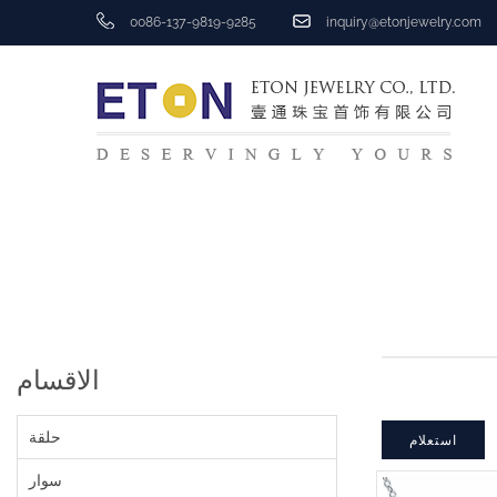
0086-137-9819-9285
inquiry@etonjewelry.com
الاقسام
حلقة
استعلام
سوار