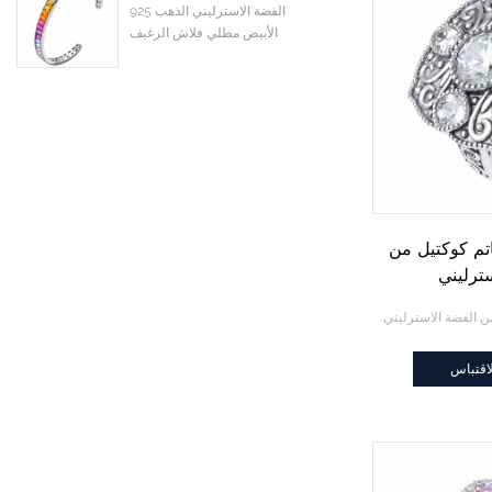
925 الفضة الاسترليني الذهب
الأبيض مطلي فلاش الرغيف
الفرنسي الملونة تشيكوسلوفاكيا
زركون الكفة الإسورة
تم كوكتيل من
ترليني
Marcas الولايات المتحدة
كية
اقتباس