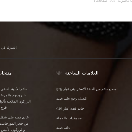
ا مجموعه
262
صفحات
اشترك في النشرة الإخبارية الخاصة بنا لتلقي آخر الأخبار والعروض الحصرية ومعلومات الخصم الأخرى.
العلامات الساخنة
منتجا
مصنع خاتم من الفضة الإسترليني عيار 925
خاتم الأبدية الفضي
بالروديوم والمرصّع
الجملة 925 خاتم فضة
الزركون المكعبة بأل
قزح ا
خاتم فضة عيار 925
خاتم فضة على شكل
مجوهرات بالجملة
من حجر المورجانيت 
خاتم فضة
والزركون الأبيض 