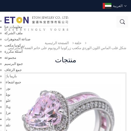
العربية
الصفحة الرئيسية
معلومات عنا
ملف الشركة
صناعة المجوهرات
حلقة
الصفحة الرئيسية
زركونيا مكعب
شكل قلب الماس اللون الوردي مكعب زركونيا الروديوم على خاتم الفضة الاسترليني
أسئلة مكررة
منتجات
مجموعة
جمع البرسيم
جمع الزفاف
باريبا ياج
جمع اشعاعا
المناشير محفورة
جمع قابلة للتحويل
عصابة الخلود
مجوهرات أوبال
جمع الغزل
منتجات
حلقة