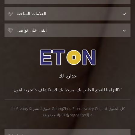
العلامات الساخنة
ابقى على تواصل
جدارة لك
التزامنا للتمتع الخاص بك. مرحبا بك لاستكشاف \"تجربة ايتون\"
حقوق النشر © 2005-2026 GuangZhou Eton Jewelry Co., Ltd. كل الحقوق
粤ICP备05105490号-1
محفوظة.