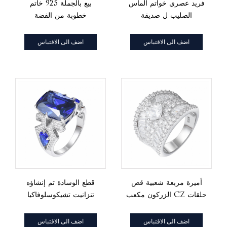
فريد عصري خواتم الماس
بيع بالجملة 925 خاتم
الصليب ل صديقة
خطوبة من الفضة
الإسترليني على شكل
ماركيز مرصع بالزركون
اضف الى الاقتباس
اضف الى الاقتباس
أميرة مربعة شعبية قص
قطع الوسادة تم إنشاؤه
الزركون مكعب CZ حلقات
تنزانيت تشيكوسلوفاكيا
العصابات الأحجار الكريمة
الروديوم على خاتم
الخطوبة الذكرى للمرأة
اضف الى الاقتباس
اضف الى الاقتباس