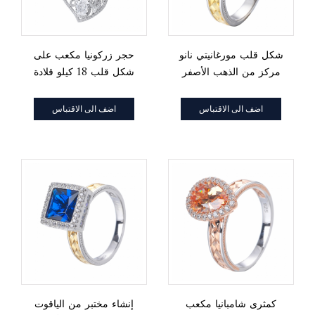
شكل قلب مورغانيتي نانو
حجر زركونيا مكعب على
مركز من الذهب الأصفر
شكل قلب 18 كيلو قلادة
والروديوم فوق خاتم من
مجوهرات من الذهب
الفضة الإسترليني
الأبيض
اضف الى الاقتباس
اضف الى الاقتباس
كمثرى شامبانيا مكعب
إنشاء مختبر من الياقوت