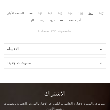
147
146
145
144
143
142
141
الصفحة الأولى
آخر صفحة
150
149
148
ما مجموعه
262
صفحات
الاقسام
منتوجات جديدة
الاشتراك
اشترك في النشرة الإخبارية الخاصة بنا لتلقي آخر الأخبار والعروض الحصرية ومعلومات
الخصم الأخرى.