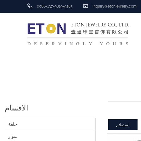
0086-137-9819-9285
inquiry@etonjewelry.com
الاقسام
حلقة
استعلام
سوار