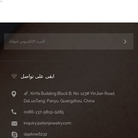
م
ابقى على تواصل
4F, XinYa Building Block B, No. 123# YinJian Road,
DaLuoTang, Panyu, Guangzhou, China
0086-137-9819-9285
inquiry@etonjewelry.com
daphne6232