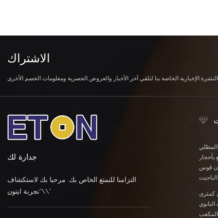
الاشتراك
ت
 المطلي
جدارة لك
 بأحجار
وان قوس
لباجيت
التزامنا للتمتع الخاص بك. مرحبا بك لاستكشاف
\"تجربة ايتون\"
 كمثرى
النانوي
المكعب