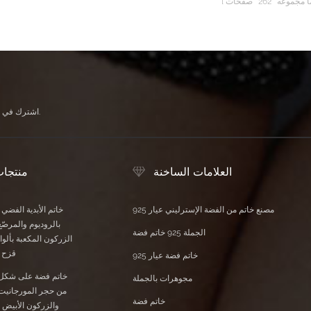
ا مجموعه
262
صفحات
اشترك في النشرة الإخبارية الخاصة بنا لتلقي آخر الأخبار والعروض الحصرية ومعلومات الخصم الأخرى.
العلامات الساخنة
منتجا
مصنع خاتم من الفضة الإسترليني عيار 925
خاتم الأبدية الفضي
بالروديوم والمرصّع
الجملة 925 خاتم فضة
الزركون المكعبة بأل
قزح ا
خاتم فضة عيار 925
خاتم فضة على شكل
مجوهرات بالجملة
من حجر المورجانيت 
خاتم فضة
والزركون الأبيض 