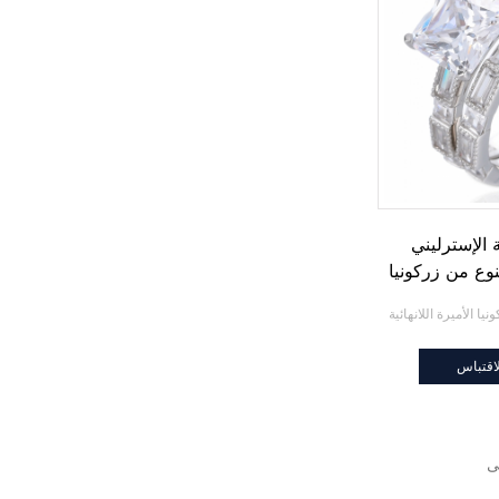
الإسترليني
ع من زركونيا
انهائية
اقتباس
ى