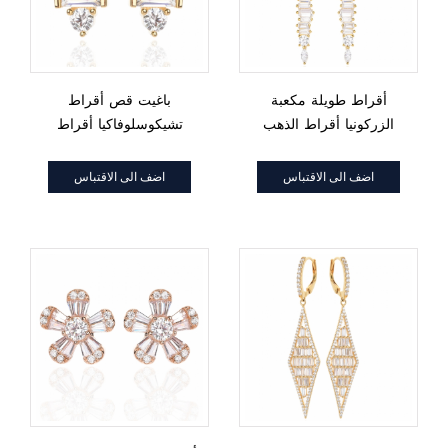
أقراط طويلة مكعبة
باغيت قص أقراط
الزركونيا أقراط الذهب
تشيكوسلوفاكيا أقراط
والفضة والماس تتدلى
صغيرة لذيذة للنساء
اضف الى الاقتباس
اضف الى الاقتباس