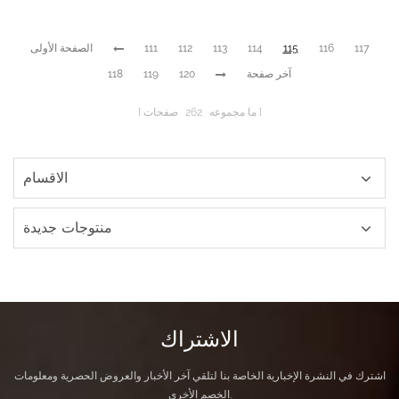
117
116
115
114
113
112
111
الصفحة الأولى
آخر صفحة
120
119
118
ما مجموعه
262
صفحات
الاقسام
منتوجات جديدة
الاشتراك
اشترك في النشرة الإخبارية الخاصة بنا لتلقي آخر الأخبار والعروض الحصرية ومعلومات
الخصم الأخرى.