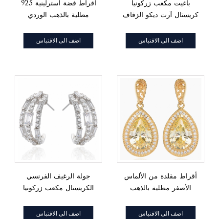
باغيت مكعب زركونيا
أقراط فضة استرلينية 925
كريستال آرت ديكو الزفاف
مطلية بالذهب الوردي
استرخى أقراط للنساء
مكعب زركونيا أقراط ندفة
الثلج الشتوية المجمدة
اضف الى الاقتباس
اضف الى الاقتباس
أقراط مقلدة من الألماس
جولة الرغيف الفرنسي
الأصفر مطلية بالذهب
الكريستال مكعب زركونيا
الأصفر عيار 18 قيراطًا
الأقراط نصف مفتوحة
كمثرى زركونيا مكعب مقلد
اضف الى الاقتباس
اضف الى الاقتباس