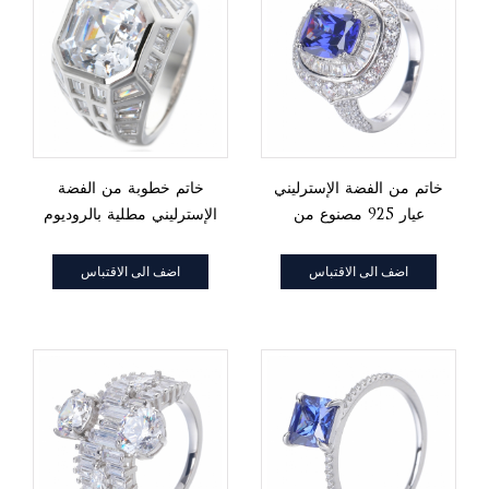
خاتم من الفضة الإسترليني
خاتم خطوبة من الفضة
عيار 925 مصنوع من
الإسترليني مطلية بالروديوم
التنزانيت والزركونيا
المكعب
اضف الى الاقتباس
اضف الى الاقتباس