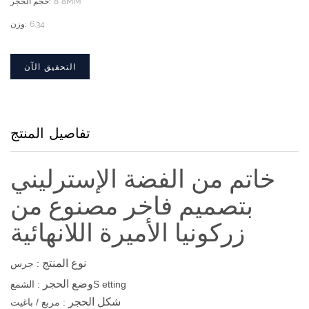
8*8MM
حجم الحجر:
6.34
وزن:
التحقيق الآن
تفاصيل المنتج
خاتم من الفضة الإسترليني
بتصميم فاخر مصنوع من
زركونيا الأميرة اللانهائية
نوع المنتج
: جرس
وضع الحجر
etting
S
: الشمع
شكل الحجر
: مربع / باغيت