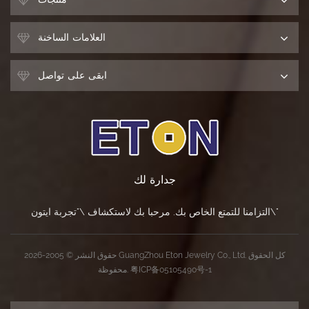
العلامات الساخنة
ابقى على تواصل
جدارة لك
التزامنا للتمتع الخاص بك. مرحبا بك لاستكشاف \"تجربة ايتون\"
حقوق النشر © 2005-2026 GuangZhou Eton Jewelry Co., Ltd. كل الحقوق
粤ICP备05105490号-1
محفوظة.