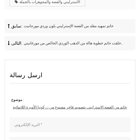
الاسترليني والفضة والمجوهرات بالجملة
سابق:
خاتم تمهيد مقلد من الفضة الإسترليني بلون وردي مورجانيت
التالى:
قطع دائرية مقاس 7 مم 1 . 2 مجموع الوزن بالقيراط خلقت خاتم خطوبة هالة من الذهب الوردي الخالص من مورغانيتي
ارسل رسالة
موضوع :
خاتم من الفضة الإسترليني بتصميم فاخر مصنوع من زركونيا الأميرة اللانهائية