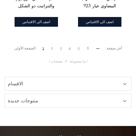
البيضاوي عيار 925
والتنزانيت ذو الشكل
والزركون الأبيض والروديوم
البيضاوي والزركون الأبيض
المكعب
اضف الى الاقتباس
اضف الى الاقتباس
آخر صفحة
6
5
4
3
2
1
الصفحة الأولى
ما مجموعه
6
صفحات
الاقسام
منتوجات جديدة