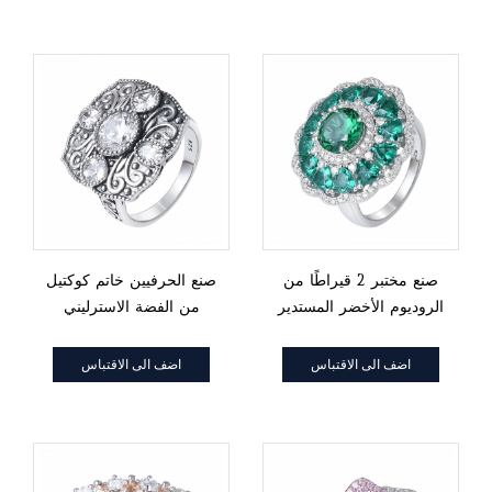
صنع مختبر 2 قيراطًا من
صنع الحرفيين خاتم كوكتيل
الروديوم الأخضر المستدير
من الفضة الاسترليني
من الزمرد فوق خاتم
Marcasite الولايات
الفضة الإسترليني
المتحدة الأمريكية
اضف الى الاقتباس
اضف الى الاقتباس