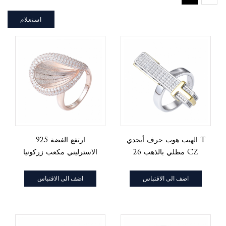
استعلام
الهيب هوب حرف أبجدي T
925 ارتفع الفضة
26 مطلي بالذهب CZ
الاسترليني مكعب زركونيا
حلقة
الذهب على ورقة خاتم
مجموعة مجوهرات
اضف الى الاقتباس
اضف الى الاقتباس