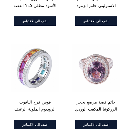
الاسترليني خاتم الزمرد
الأسود مطلي 925 الفضة
الأخضر الأحجار الكريمة
والمجوهرات خاتم المورد
نانو سوليتير
اضف الى الاقتباس
اضف الى الاقتباس
خاتم فضة مرصع بحجر
قوس قزح الياقوت
الزركونيا المكعب الوردي
الروديوم الملونة الرغيف
البيضاوي الفاخر
الفرنسي على خاتم الخلود
الفضي
اضف الى الاقتباس
اضف الى الاقتباس