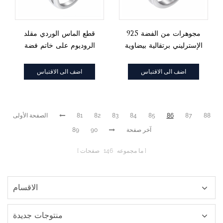
925 مجوهرات من الفضة
قطع الماس الوردي مقلد
الإسترليني برتقالية بيضاوية
الروديوم على خاتم فضة
تشيكوسلوفاكيا الروديوم
هالة
الحجر الرئيسي على الحلقة
اضف الى الاقتباس
اضف الى الاقتباس
88
87
86
85
84
83
82
81
الصفحة الأولى
آخر صفحة
90
89
ما مجموعه
146
صفحات
الاقسام
منتوجات جديدة