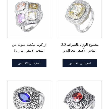
3.0 مجموع الوزن بالقيراط
زركونيا مكعبة ملونة من
الماس الأصفر محاكاة و
الذهب الأبيض عيار 18
أبيض Cz خاتم ذهب 2
قيراطًا على خاتم من
لهجة
الفضة الإسترليني بقطع
اضف الى الاقتباس
اضف الى الاقتباس
Asscher