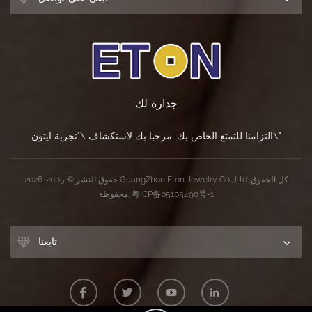
جدارة لك
التزامنا للتمتع الخاص بك. مرحبا بك لاستكشاف \"تجربة ايتون\"
حقوق النشر © 2005-2026 GuangZhou Eton Jewelry Co., Ltd. كل الحقوق
粤ICP备05105490号-1
محفوظة.
تابعنا