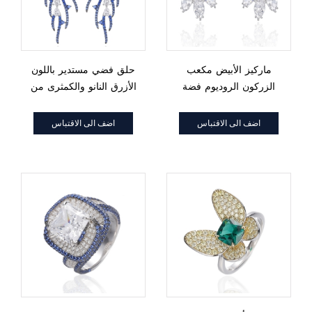
ماركيز الأبيض مكعب
حلق فضي مستدير باللون
الزركون الروديوم فضة
الأزرق النانو والكمثرى من
القرط
الفضة الزركون الأبيض مع
طلاء من الروديوم والذهب
اضف الى الاقتباس
اضف الى الاقتباس
الأسود