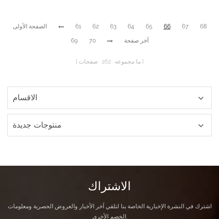
68
67
66
65
64
63
62
61
الصفحة الأولى
آخر صفحة
70
69
ما مجموعه
262
صفحات
الاقسام
منتوجات جديدة
الاشتراك
اشترك في النشرة الإخبارية الخاصة بنا لتلقي آخر الأخبار والعروض الحصرية ومعلومات
الخصم الأخرى.