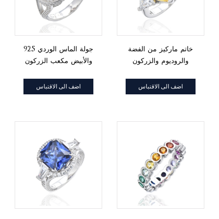
خاتم ماركيز من الفضة
925 جولة الماس الوردي
والروديوم والزركون
والأبيض مكعب الزركون
والماس باللونين الأصفر
الروديوم الفضة الدائري
والأبيض
اضف الى الاقتباس
اضف الى الاقتباس