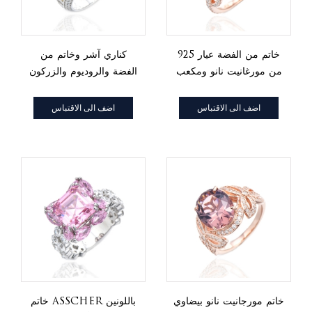
خاتم من الفضة عيار 925
كناري آشر وخاتم من
من مورغانيت نانو ومكعب
الفضة والروديوم والزركون
من الفضة الزركون الأبيض
الأبيض المستدير
مع طلاء ذهبي وردي
اضف الى الاقتباس
اضف الى الاقتباس
خاتم مورجانيت نانو بيضاوي
خاتم Asscher باللونين