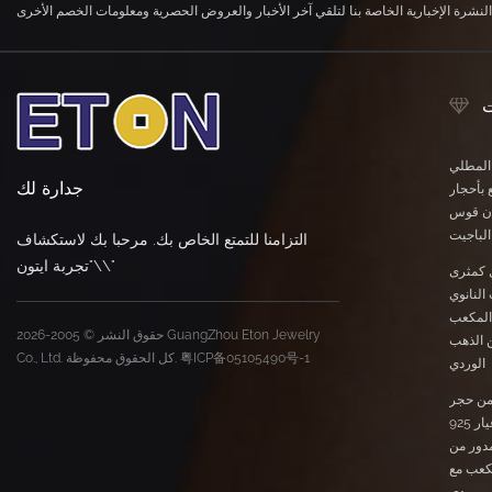
ت
 المطلي
جدارة لك
 بأحجار
وان قوس
لباجيت
التزامنا للتمتع الخاص بك. مرحبا بك لاستكشاف
\"تجربة ايتون\"
 كمثرى
النانوي
المكعب
حقوق النشر © 2005-2026 GuangZhou Eton Jewelry
ن الذهب
粤ICP备05105490号-1
Co., Ltd. كل الحقوق محفوظة.
الوردي
ن حجر
المورجانيت النانوي عيار 925
دور من
مكعب مع