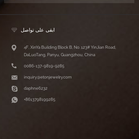
ابقى على تواصل
4F, XinYa Building Block B, No. 123# YinJian Road,
DaLuoTang, Panyu, Guangzhou, China
0086-137-9819-9285
inquiry@etonjewelry.com
daphne6232
+8613798199285