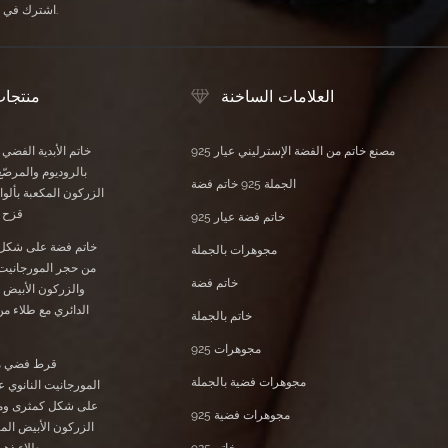
اشترك في النشرة الإخبارية الخاصة بنا لتلقي آخر الأخبار والعروض الحصرية ومعلومات الخصم الأخرى.
العلامات الساخنة
منتجا
مصنع خاتم من الفضة الإسترليني عيار 925
خاتم الأبدية الفضي
بالروديوم والمرصّع
الجملة 925 خاتم فضة
الزركون المكعبة بأل
قزح ا
خاتم فضة عيار 925
خاتم فضة على شكل
مجوهرات بالجملة
من حجر المورجانيت 
خاتم فضة
والزركون الأبيض 
الدائري مع طلاء م
خاتم بالجملة
مجوهرات 925
قرط فضي م
مجوهرات فضية بالجملة
على شكل كمثرى وم
مجوهرات فضية 925
الزركون الأبيض ال