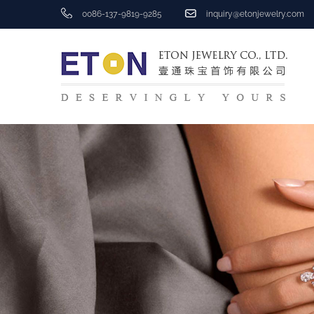
0086-137-9819-9285
inquiry@etonjewelry.com