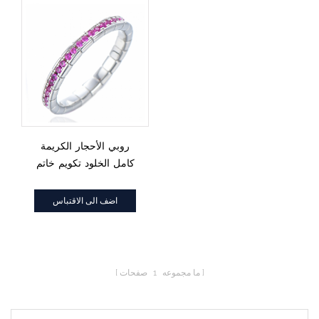
روبي الأحجار الكريمة
كامل الخلود تكويم خاتم
الزواج 925 الفضة
الاسترليني
اضف الى الاقتباس
ما مجموعه
1
صفحات