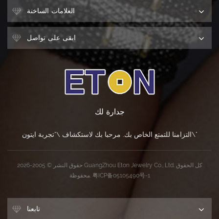
العلامات الساخنة
ابقى على تواصل
جدارة لك
التزامنا للتمتع الخاص بك. مرحبا بك لاستكشاف \"تجربة ايتون\"
حقوق النشر © 2005-2026 GuangZhou Eton Jewelry Co., Ltd. كل الحقوق
粤ICP备05105490号-1
محفوظة.
تابعنا