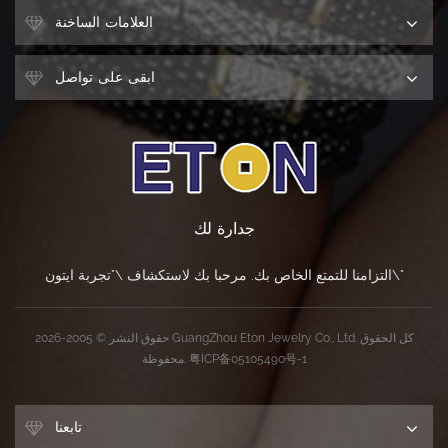
العلامات الساخنة
ابقى على تواصل
جدارة لك
التزامنا للتمتع الخاص بك. مرحبا بك لاستكشاف \"تجربة ايتون\"
حقوق النشر © 2005-2026 GuangZhou Eton Jewelry Co., Ltd. كل الحقوق
粤ICP备05105490号-1
محفوظة.
تابعنا