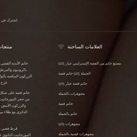
اشترك في النشرة الإخبارية الخاصة بنا لتلقي آخر الأخبار والعروض الحصرية ومعلومات الخصم الأخرى.
العلامات الساخنة
منتجا
مصنع خاتم من الفضة الإسترليني عيار 925
خاتم الأبدية الفضي
بالروديوم والمرصّع
الجملة 925 خاتم فضة
الزركون المكعبة بأل
قزح ا
خاتم فضة عيار 925
خاتم فضة على شكل
مجوهرات بالجملة
من حجر المورجانيت 
خاتم فضة
والزركون الأبيض 
الدائري مع طلاء م
خاتم بالجملة
مجوهرات 925
قرط فضي م
مجوهرات فضية بالجملة