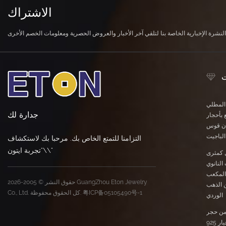
الاشتراك
ت
 المطلي
جدارة لك
 بأحجار
وان قوس
لباجيت
التزامنا للتمتع الخاص بك. مرحبا بك لاستكشاف
\"تجربة ايتون\"
 كمثرى
النانوي
المكعب
حقوق النشر © 2005-2026 GuangZhou Eton Jewelry
ن الذهب
粤ICP备05105490号-1
Co., Ltd. كل الحقوق محفوظة.
الوردي
ن حجر
المورجانيت النانوي عيار 925