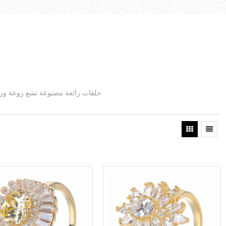
حلقات رائعة مصنوعة تشع روعة ورفاهية حصرية لخبراء المجوهرات. منبهرًا بجاذبية تصميماتنا الدقيقة والجودة التي تستحق المجاملات.