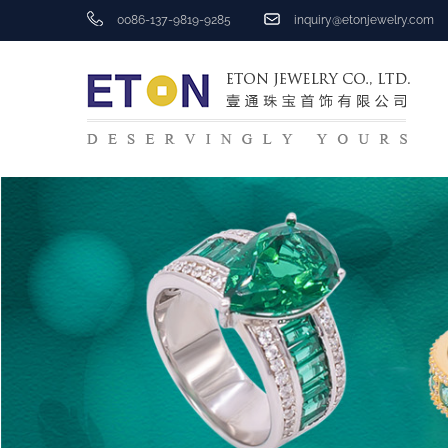
0086-137-9819-9285
inquiry@etonjewelry.com