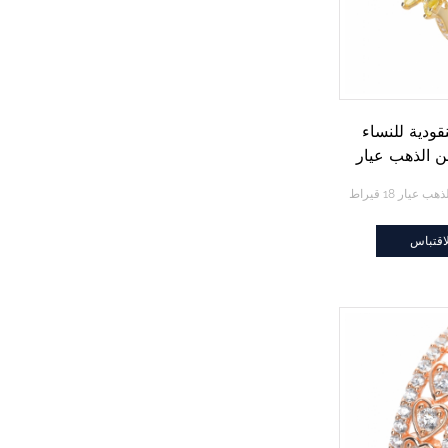
قودية للنساء
 الذهب عيار
اقتباس