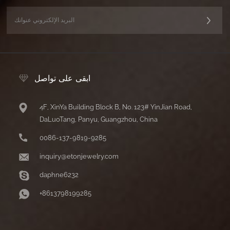
ابقى على تواصل
4F, XinYa Building Block B, No. 123# YinJian Road,
DaLuoTang, Panyu, Guangzhou, China
0086-137-9819-9285
inquiry@etonjewelry.com
daphne6232
+8613798199285