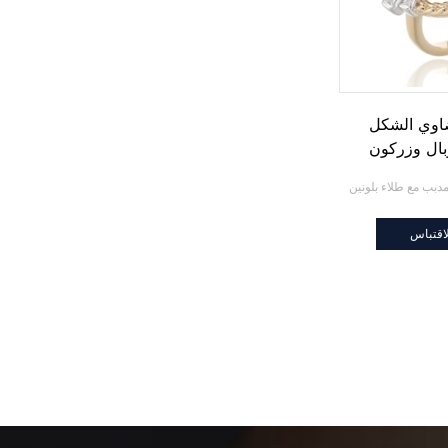
اوي الشكل
ال وزركون
بب مع طلاء
ن
اقتباس