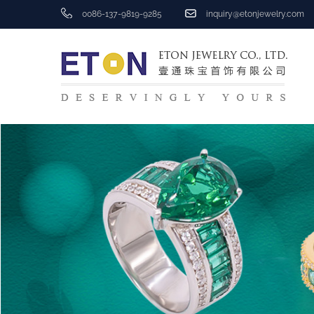
0086-137-9819-9285
inquiry@etonjewelry.com