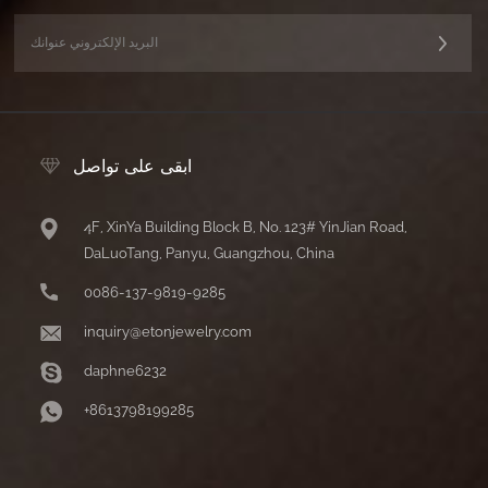
ابقى على تواصل
4F, XinYa Building Block B, No. 123# YinJian Road,
DaLuoTang, Panyu, Guangzhou, China
0086-137-9819-9285
inquiry@etonjewelry.com
daphne6232
+8613798199285