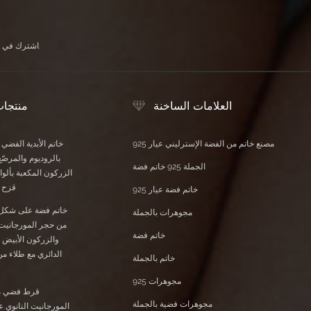
اشترك في النشرة الإخبارية الخاصة بنا لتلقي آخر الأخبار والعروض الحصرية ومعلومات الخصم الأخرى.
العلامات الساخنة
منتجا
مصنع خاتم من الفضة الإسترليني عيار 925
خاتم الأبدية الفضي
بالروديوم والمرصّع
الجملة 925 خاتم فضة
الزركون المكعبة بأل
قزح ا
خاتم فضة عيار 925
خاتم فضة على شكل
مجوهرات بالجملة
من حجر المورجانيت 
خاتم فضة
والزركون الأبيض 
الدائري مع طلاء م
خاتم بالجملة
مجوهرات 925
قرط فضي م
مجوهرات فضية بالجملة