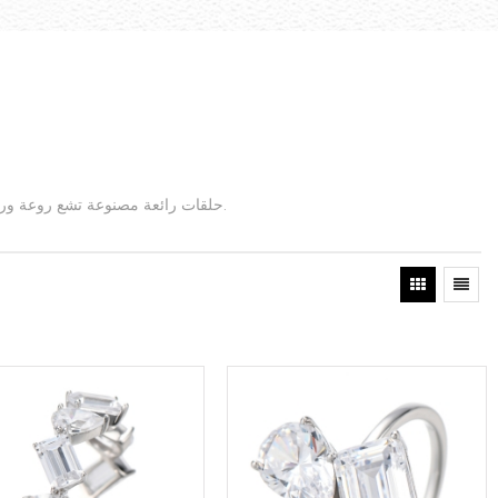
حلقات رائعة مصنوعة تشع روعة ورفاهية حصرية لخبراء المجوهرات. منبهرًا بجاذبية تصميماتنا الدقيقة والجودة التي تستحق المجاملات.