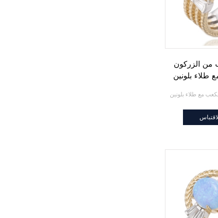
 من الزركون
 طلاء بلونين
اقتباس