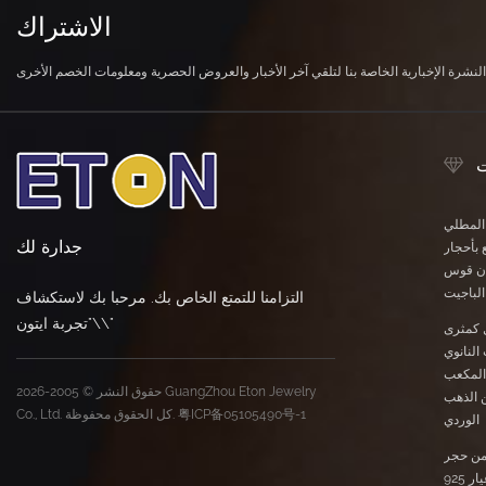
الاشتراك
ت
 المطلي
جدارة لك
 بأحجار
وان قوس
لباجيت
التزامنا للتمتع الخاص بك. مرحبا بك لاستكشاف
\"تجربة ايتون\"
 كمثرى
النانوي
المكعب
حقوق النشر © 2005-2026 GuangZhou Eton Jewelry
ن الذهب
粤ICP备05105490号-1
Co., Ltd. كل الحقوق محفوظة.
الوردي
ن حجر
المورجانيت النانوي عيار 925