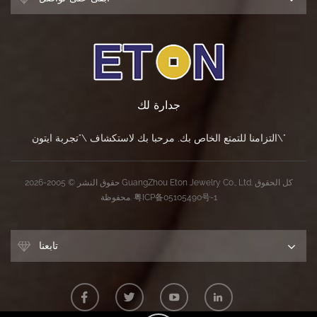
جدارة لك
التزامنا للتمتع الخاص بك. مرحبا بك لاستكشاف \"تجربة ايتون\"
حقوق النشر © 2005-2026 GuangZhou Eton Jewelry Co., Ltd. كل الحقوق
粤ICP备05105490号-1
محفوظة.
تابعنا