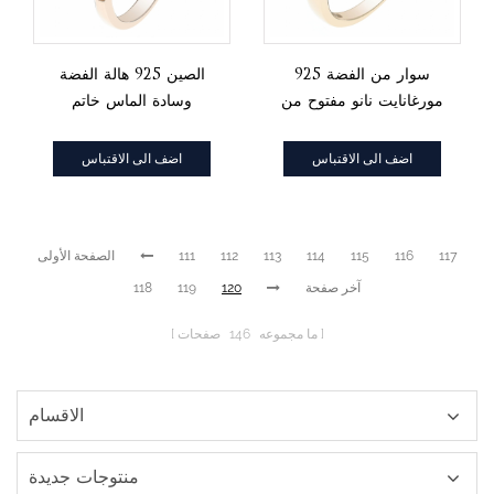
سوار من الفضة 925
الصين 925 هالة الفضة
مورغانايت نانو مفتوح من
وسادة الماس خاتم
البرسيم
تشيكوسلوفاكيا وردي
اضف الى الاقتباس
اضف الى الاقتباس
117
116
115
114
113
112
111
الصفحة الأولى
آخر صفحة
120
119
118
ما مجموعه
146
صفحات
الاقسام
منتوجات جديدة