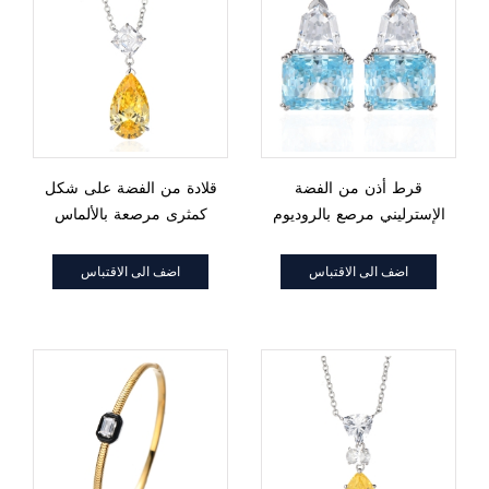
قرط أذن من الفضة
قلادة من الفضة على شكل
الإسترليني مرصع بالروديوم
كمثرى مرصعة بالألماس
وحجر الأكوامارين الأبيض
الأصفر والأبيض من
على شكل نانو ودرع وقطع
الزركون المكعب والروديوم
اضف الى الاقتباس
اضف الى الاقتباس
زمرد