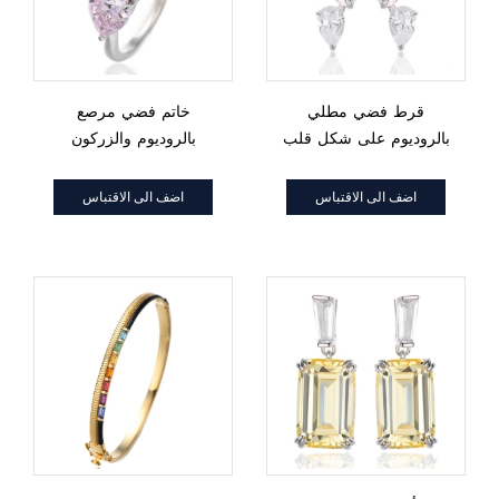
قرط فضي مطلي
خاتم فضي مرصع
بالروديوم على شكل قلب
بالروديوم والزركون
مرصع بالزركون المكعب
المكعب الأبيض والماس
باللون الوردي والأبيض
على شكل قلب
اضف الى الاقتباس
اضف الى الاقتباس