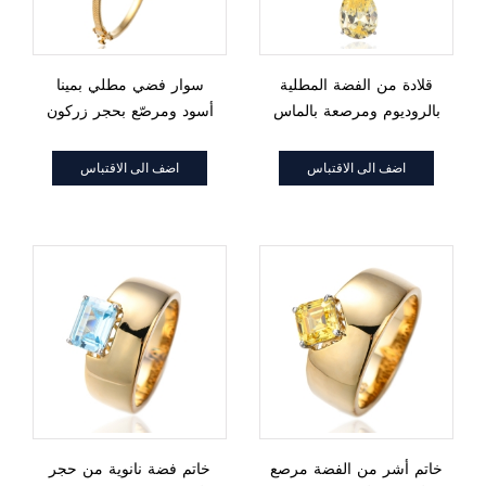
قلادة من الفضة المطلية
سوار فضي مطلي بمينا
بالروديوم ومرصعة بالماس
أسود ومرصّع بحجر زركون
الأصفر والتريليون الأبيض
أبيض مكعب الشكل على
على شكل كمثرى
شكل زمرد، ومطلي
اضف الى الاقتباس
اضف الى الاقتباس
بدرجتين من اللون
خاتم أشر من الفضة مرصع
خاتم فضة نانوية من حجر