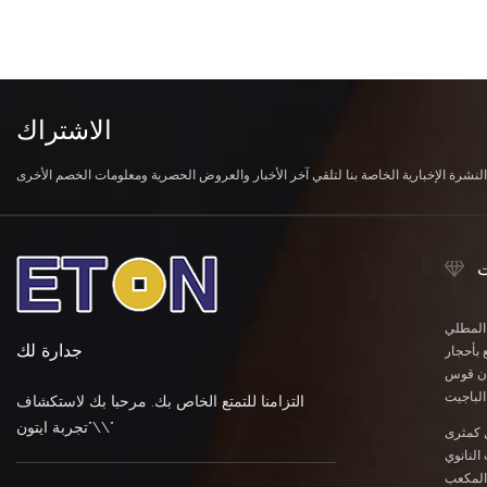
الاشتراك
ت
 المطلي
جدارة لك
 بأحجار
وان قوس
لباجيت
التزامنا للتمتع الخاص بك. مرحبا بك لاستكشاف
\"تجربة ايتون\"
 كمثرى
النانوي
المكعب