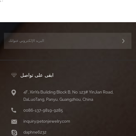
م
ابقى على تواصل
4F, XinYa Building Block B, No. 123# YinJian Road,
DaLuoTang, Panyu, Guangzhou, China
0086-137-9819-9285
inquiry@etonjewelry.com
daphne6232