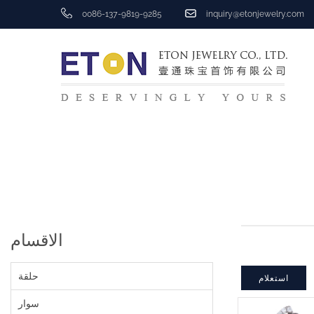
0086-137-9819-9285
inquiry@etonjewelry.com
الاقسام
حلقة
استعلام
سوار