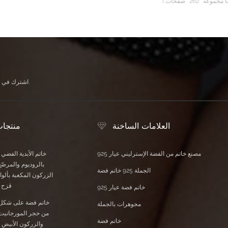
ا مجموعه
262
صفحات
اشترك في النشرة الإخبارية الخاصة بنا لتلقي آخر الأخبار والعروض الحصرية ومعلومات الخصم الأخرى.
العلامات الساخنة
منتجا
مصنع خاتم من الفضة الإسترليني عيار 925
خاتم الأبدية الفضي
بالروديوم والمرصّع
الجملة 925 خاتم فضة
الزركون المكعبة بأل
قزح ا
خاتم فضة عيار 925
خاتم فضة على شكل
مجوهرات بالجملة
من حجر المورجانيت 
خاتم فضة
والزركون الأبيض 