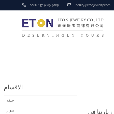
0086-137-9819-9285
inquiry@etonjewelry.com
الاقسام
حلقة
سوار