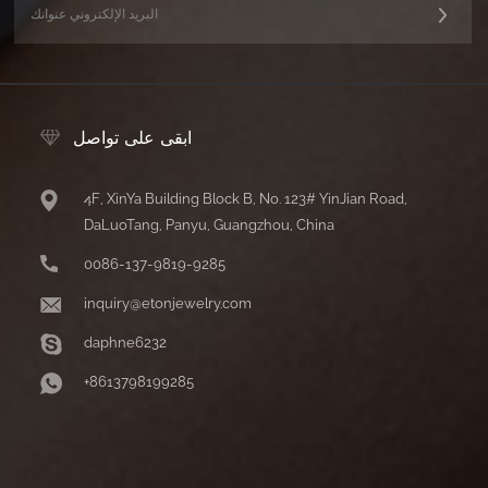
ابقى على تواصل
4F, XinYa Building Block B, No. 123# YinJian Road,
DaLuoTang, Panyu, Guangzhou, China
0086-137-9819-9285
inquiry@etonjewelry.com
daphne6232
+8613798199285