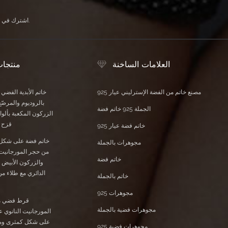
اشترك في النشرة الإخبارية الخاصة بنا لتلقي آخر الأخبار والعروض الحصرية ومعلومات الخصم الأخرى.
العلامات الساخنة
منتجا
مصنع خاتم من الفضة الإسترليني عيار 925
خاتم الأبدية الفضي
بالروديوم والمرصّع
الجملة 925 خاتم فضة
الزركون المكعبة بأل
قزح ا
خاتم فضة عيار 925
خاتم فضة على شكل
مجوهرات بالجملة
من حجر المورجانيت 
خاتم فضة
والزركون الأبيض 
الدائري مع طلاء م
خاتم بالجملة
مجوهرات 925
قرط فضي م
مجوهرات فضية بالجملة
على شكل كمثرى وم
مجوهرات فضية 925