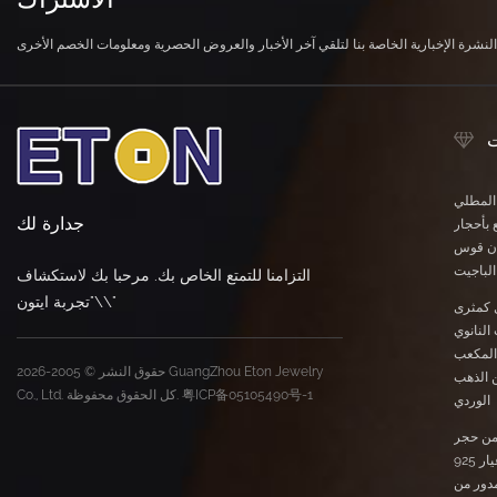
ت
 المطلي
جدارة لك
 بأحجار
وان قوس
لباجيت
التزامنا للتمتع الخاص بك. مرحبا بك لاستكشاف
\"تجربة ايتون\"
 كمثرى
النانوي
المكعب
حقوق النشر © 2005-2026 GuangZhou Eton Jewelry
ن الذهب
粤ICP备05105490号-1
Co., Ltd. كل الحقوق محفوظة.
الوردي
ن حجر
المورجانيت النانوي عيار 925
دور من